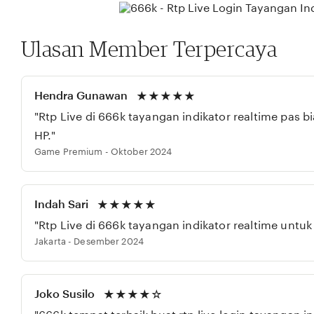
Ulasan Member Terpercaya
Hendra Gunawan
★★★★★
"Rtp Live di 666k tayangan indikator realtime pas b
HP."
Game Premium - Oktober 2024
Indah Sari
★★★★★
"Rtp Live di 666k tayangan indikator realtime untuk
Jakarta - Desember 2024
Joko Susilo
★★★★☆