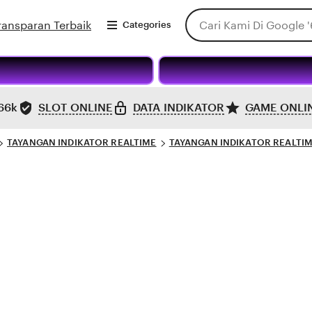
Search
Categories
for
items
or
shops
66k
SLOT ONLINE
DATA INDIKATOR
GAME ONLI
TAYANGAN INDIKATOR REALTIME
TAYANGAN INDIKATOR REALTI