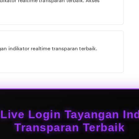
dikator realtime transparan terbaik. Akses
an indikator realtime transparan terbaik.
 Live Login Tayangan Ind
Transparan Terbaik