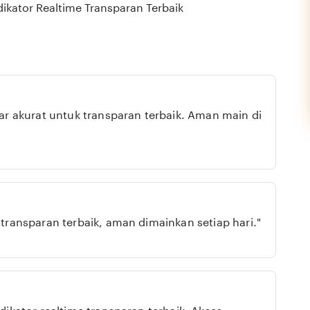
iar akurat untuk transparan terbaik. Aman main di
 transparan terbaik, aman dimainkan setiap hari."