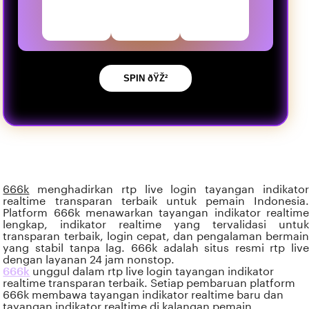
SPIN ðŸŽ²
666k
menghadirkan rtp live login tayangan indikator
realtime transparan terbaik untuk pemain Indonesia.
Platform 666k menawarkan tayangan indikator realtime
lengkap, indikator realtime yang tervalidasi untuk
transparan terbaik, login cepat, dan pengalaman bermain
yang stabil tanpa lag. 666k adalah situs resmi rtp live
dengan layanan 24 jam nonstop.
666k
unggul dalam rtp live login tayangan indikator
realtime transparan terbaik. Setiap pembaruan platform
666k membawa tayangan indikator realtime baru dan
tayangan indikator realtime di kalangan pemain